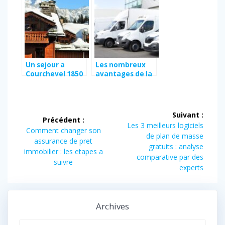
terrain ideal a La
Rochelle
Un sejour a
Les nombreux
Courchevel 1850
avantages de la
: logements et
location de
activites !
camion
Navigation
Suivant :
Précédent :
de
Article
Les 3 meilleurs logiciels
Article
Comment changer son
suivant :
de plan de masse
précédent :
assurance de pret
l’article
gratuits : analyse
immobilier : les etapes a
comparative par des
suivre
experts
Archives
Archives