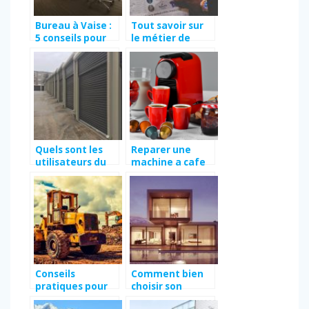
Bureau à Vaise :
Tout savoir sur
5 conseils pour
le métier de
bien louer
gestionnaire de
patrimoine à
Nimes
Quels sont les
Reparer une
utilisateurs du
machine a cafe
self-stockage ?
Tassimo Boschs
Conseils
Comment bien
pratiques pour
choisir son
trouver le
logement ?