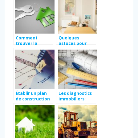
C’est par ici
Comment
Quelques
trouver la
astuces pour
maison de vos
trouver
rêves
l’appartement
de vos rêves
Établir un plan
Les diagnostics
de construction
immobiliers :
dans la norme
Quels sont les
prix moyens ?