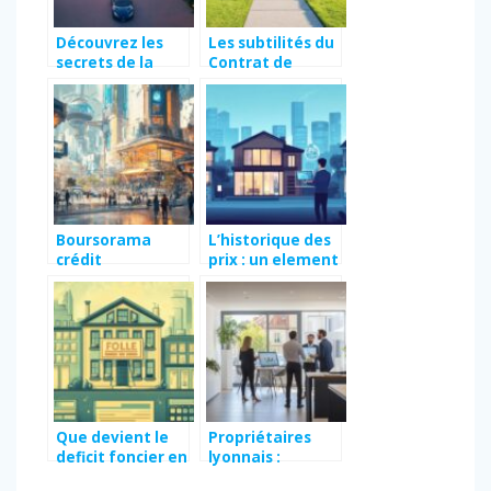
Découvrez les
Les subtilités du
secrets de la
Contrat de
vente d’une villa
location-
de luxe à Saint-
accession : Une
Tropez
analyse des
disparités
territoriales
Boursorama
L’historique des
crédit
prix : un element
immobilier en
cle pour evaluer
2025 : Les
un bien
nouvelles
immobilier
conditions qui
vont tout
changer
Que devient le
Propriétaires
deficit foncier en
lyonnais :
cas de vente ?
pourquoi confier