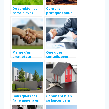
De combien de
Conseils
terrain avez-
pratiques pour
vous besoin pour
trouver le
construire une
terrain ideal a La
maison de 100
Rochelle
m² ?
Marge d’un
Quelques
promoteur
conseils pour
immobilier : les
fixer le prix d’un
bases
bien immobilier
Dans quels cas
Comment bien
faire appel a un
se lancer dans
CMI ?
un projet de