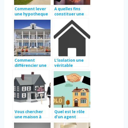
Comment lever
A quelles fins
une hypotheque
constituer une
legale ?
SCI ?
Comment
L’isolation une
différencier une
véritable
maison d’une
innovation dans
villa?
la construction
Vous chercher
Quel est le rôle
une maison à
d’un agent
vendre à
immobilier ?
Montpellier ?