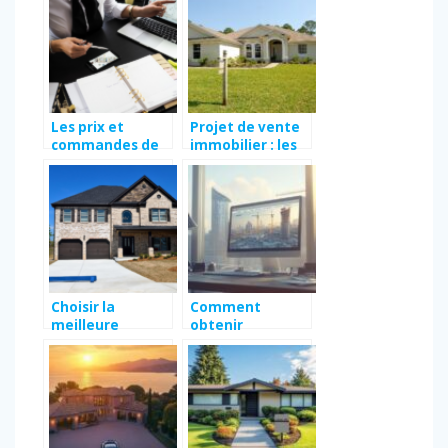
location
d’appartement ?
Les prix et
Projet de vente
commandes de
immobilier : les
diagnostics
moyens sûrs
immobiliers en
pour garantir sa
2023
réussite
Choisir la
Comment
meilleure
obtenir
agence
rapidement des
immobilière près
documents
de chez vous : les
d’urbanisme en
critères
ligne
essentiels