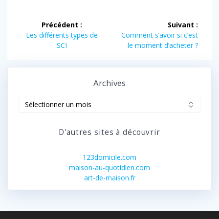
Les pieges a
la gestion de la
eviter pour les
location de
Navigation
investisseurs
votre
Précédent :
Suivant :
appartement à
de
Article
Article
Les différents types de
Comment s’avoir si c’est
une agence
précédent :
suivant :
SCI
le moment d’acheter ?
spécialisée ?
l’article
Archives
Archives
D'autres sites à découvrir
123domicile.com
maison-au-quotidien.com
art-de-maison.fr