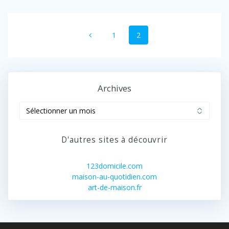
Navigation
Page
Page
1
2
au
sein
des
Archives
articles
Archives
D'autres sites à découvrir
123domicile.com
maison-au-quotidien.com
art-de-maison.fr