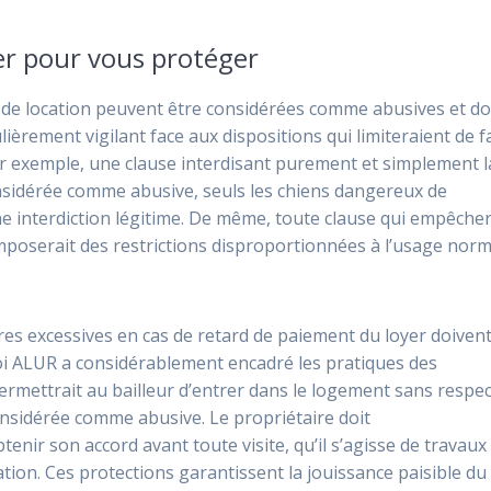
ier pour vous protéger
s de location peuvent être considérées comme abusives et d
culièrement vigilant face aux dispositions qui limiteraient de 
Par exemple, une clause interdisant purement et simplement l
sidérée comme abusive, seuls les chiens dangereux de
ne interdiction légitime. De même, toute clause qui empêcher
 imposerait des restrictions disproportionnées à l’usage norm
res excessives en cas de retard de paiement du loyer doiven
loi ALUR a considérablement encadré les pratiques des
permettrait au bailleur d’entrer dans le logement sans respe
considérée comme abusive. Le propriétaire doit
enir son accord avant toute visite, qu’il s’agisse de travaux
cation. Ces protections garantissent la jouissance paisible du