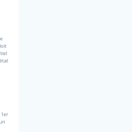
ne
oit
tiel
état
 1er
 un