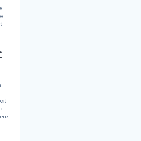
e
le
t
:
n
oit
if
ieux,