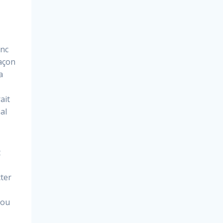
onc
façon
a
ait
al
t
cter
 ou