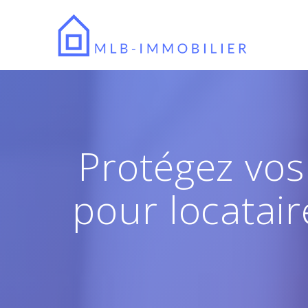
Passer
au
contenu
Protégez vos 
pour locatair